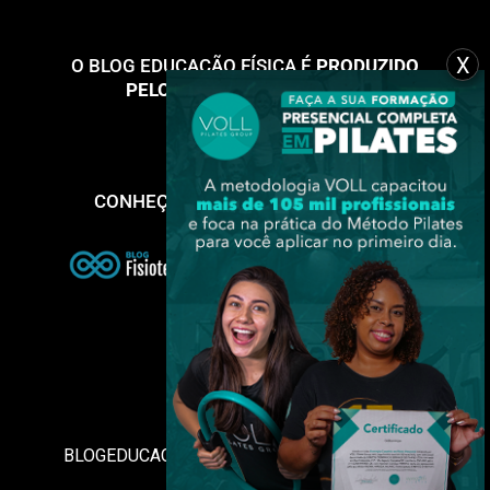
X
O BLOG EDUCAÇÃO FÍSICA É
PRODUZIDO
PELO
GRUPO VOLL PILATES
CONHEÇA NOSSOS OUTROS BLOGS:
CONTATO:
EMAIL:
BLOGEDUCACAOFISICA@GRUPOVOLL.COM.BR