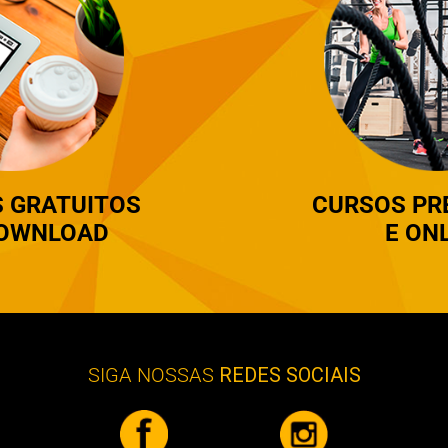
S GRATUITOS
CURSOS
PR
DOWNLOAD
E
ONL
SIGA NOSSAS
REDES SOCIAIS