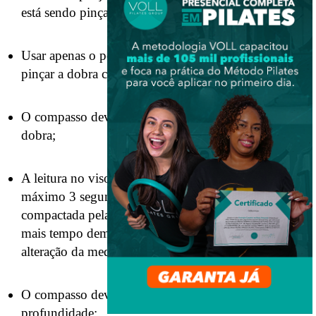
está sendo pinçado, se é gordura ou músculo);
Usar apenas o polegar direto e o indicador para
pinçar a dobra cutânea;
O compasso deve sempre estar perpendicular à
dobra;
A leitura no visor do compasso deve ser feita em no
máximo 3 segundos, porque a gordura vai sendo
compactada pela pressão do compasso, e quanto
mais tempo demora-se para fazê-la, maior será a
alteração da medida;
O compasso deve ser colocado em média a 1cm de
profundidade;