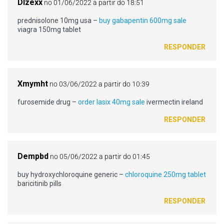
Dlzexx
no 01/06/2022 a partir do 18:51
prednisolone 10mg usa –
buy gabapentin 600mg sale
viagra 150mg tablet
RESPONDER
Xmymht
no 03/06/2022 a partir do 10:39
furosemide drug –
order lasix 40mg sale
ivermectin ireland
RESPONDER
Dempbd
no 05/06/2022 a partir do 01:45
buy hydroxychloroquine generic –
chloroquine 250mg tablet
baricitinib pills
RESPONDER