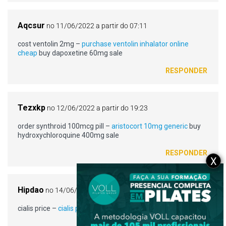
Aqcsur
no 11/06/2022 a partir do 07:11
cost ventolin 2mg –
purchase ventolin inhalator online
cheap
buy dapoxetine 60mg sale
RESPONDER
Tezxkp
no 12/06/2022 a partir do 19:23
order synthroid 100mcg pill –
aristocort 10mg generic
buy
hydroxychloroquine 400mg sale
RESPONDER
X
Hipdao
no 14/06/2022 a partir do 06:38
cialis price –
cialis pill
purchase viagra online