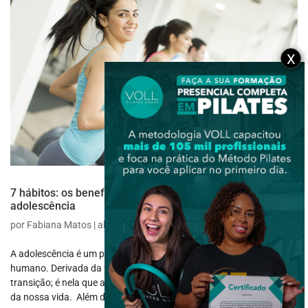
X
7 hábitos: os benefícios das atividades físicas na
adolescência
por
Fabiana Matos
|
abr 12, 2017
|
Saúde e Bem-estar
A adolescência é um período muito significativo na vida e todo ser
humano. Derivada da palavra em latim adolescere, que significa
transição; é nela que acontecem as principais mudanças corporais
da nossa vida. Além de ser um período de grande questionamento