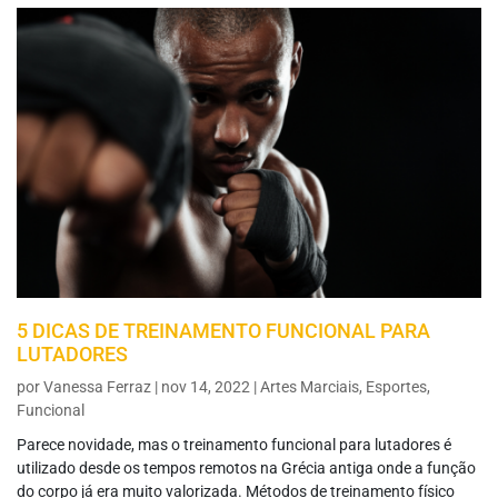
5 DICAS DE TREINAMENTO FUNCIONAL PARA
LUTADORES
por
Vanessa Ferraz
|
nov 14, 2022
|
Artes Marciais
,
Esportes
,
Funcional
Parece novidade, mas o treinamento funcional para lutadores é
utilizado desde os tempos remotos na Grécia antiga onde a função
do corpo já era muito valorizada. Métodos de treinamento físico