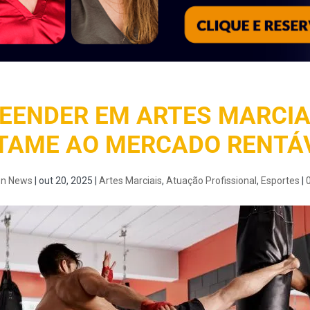
EENDER EM ARTES MARCIAI
TAME AO MERCADO RENTÁ
on News
|
out 20, 2025
|
Artes Marciais
,
Atuação Profissional
,
Esportes
|