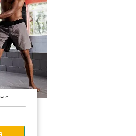
MAIL?
R