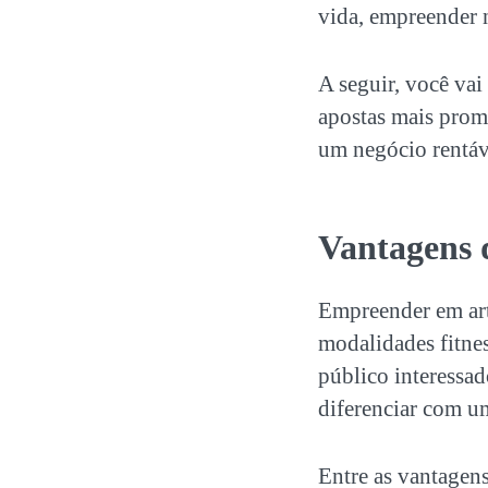
vida, empreender n
A seguir, você va
apostas mais prom
um negócio rentáve
Vantagens
Empreender em art
modalidades fitne
público interessa
diferenciar com um
Entre as vantagens