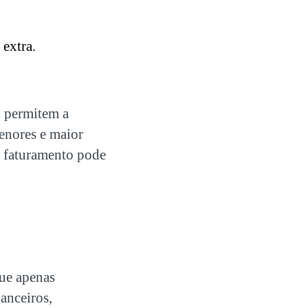
extra.
i permitem a
enores e maior
o faturamento pode
ue apenas
anceiros,