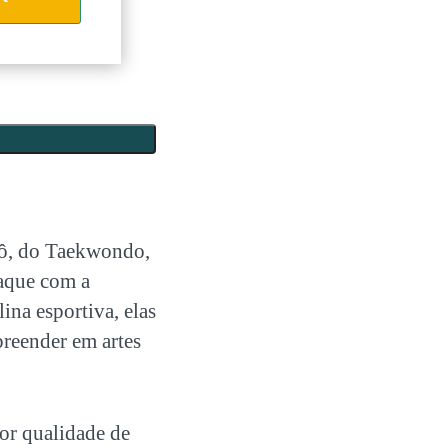
udô, do Taekwondo,
taque com a
na esportiva, elas
reender em artes
por qualidade de