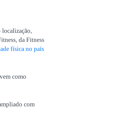
 localização,
tness, da Fitness
ade física no país
ervem como
r ampliado com