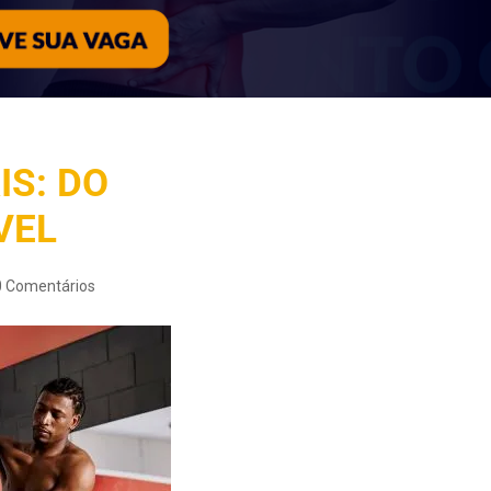
S: DO
VEL
0 Comentários