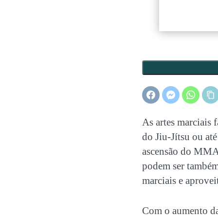
As artes marciais 
do Jiu-Jítsu ou a
ascensão do MMA. 
podem ser também
marciais
e aprovei
Com o aumento da p