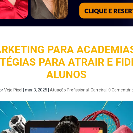
RKETING PARA ACADEMIAS
TÉGIAS PARA ATRAIR E FID
ALUNOS
or
Veja Pixel
|
mar 3, 2025
|
Atuação Profissional
,
Carreira
|
0 Comentári