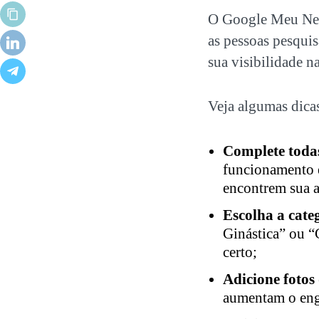
O Google Meu Negó
as pessoas pesqui
sua visibilidade na
Veja algumas dica
Complete todas
funcionamento e
encontrem sua 
Escolha a cate
Ginástica” ou “
certo;
Adicione fotos
aumentam o enga