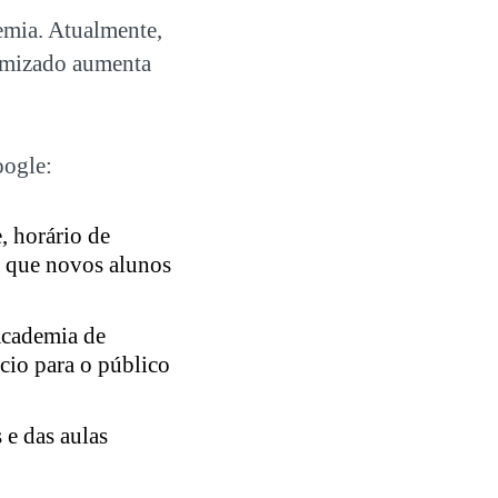
emia. Atualmente,
timizado aumenta
oogle:
, horário de
a que novos alunos
Academia de
cio para o público
e das aulas