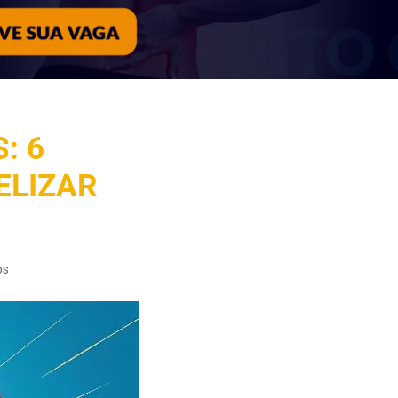
: 6
ELIZAR
os