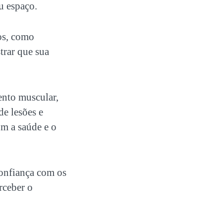
u espaço.
os, como
trar que sua
ento muscular,
de lesões e
m a saúde e o
confiança com os
rceber o
.