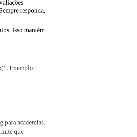
valiações
. Sempre responda,
ntos. Isso mantém
o)”. Exemplo:
g para academias
.
rmite que