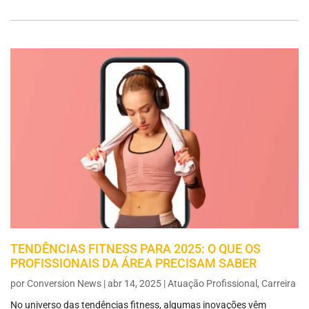
TENDÊNCIAS FITNESS PARA 2025: O QUE OS
PROFISSIONAIS DA ÁREA PRECISAM SABER
por
Conversion News
|
abr 14, 2025
|
Atuação Profissional
,
Carreira
No universo das tendências fitness, algumas inovações vêm