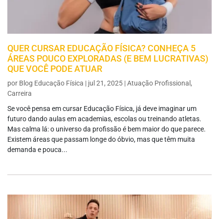
QUER CURSAR EDUCAÇÃO FÍSICA? CONHEÇA 5
ÁREAS POUCO EXPLORADAS (E BEM LUCRATIVAS)
QUE VOCÊ PODE ATUAR
por
Blog Educação Física
|
jul 21, 2025
|
Atuação Profissional
,
Carreira
Se você pensa em cursar Educação Física, já deve imaginar um
futuro dando aulas em academias, escolas ou treinando atletas.
Mas calma lá: o universo da profissão é bem maior do que parece.
Existem áreas que passam longe do óbvio, mas que têm muita
demanda e pouca...