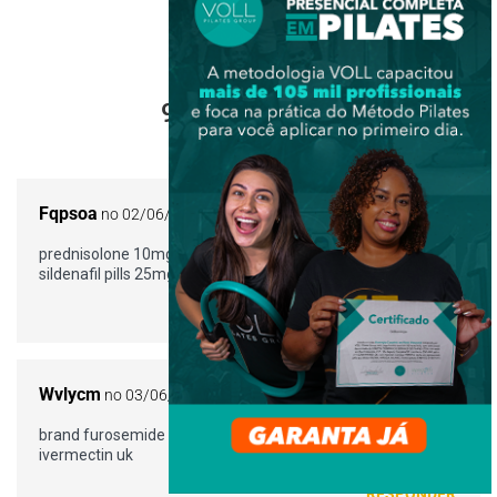
9 Comentários
Fqpsoa
no 02/06/2022 a partir do 04:11
prednisolone 10mg price –
cost gabapentin 600mg
sildenafil pills 25mg
RESPONDER
Wvlycm
no 03/06/2022 a partir do 20:22
brand furosemide 100mg –
cheap doxycycline 100mg
buy
ivermectin uk
RESPONDER