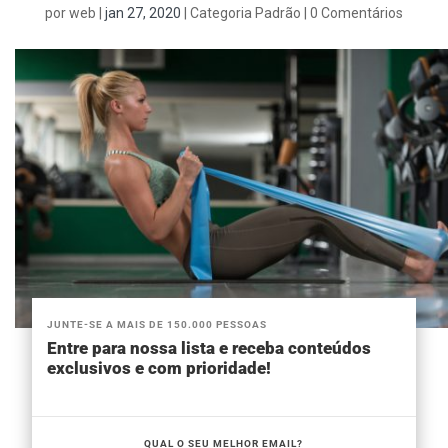
por
web
|
jan 27, 2020
|
Categoria Padrão
|
0 Comentários
JUNTE-SE A MAIS DE 150.000 PESSOAS
Entre para nossa lista e receba conteúdos
exclusivos e com prioridade!
QUAL O SEU MELHOR EMAIL?