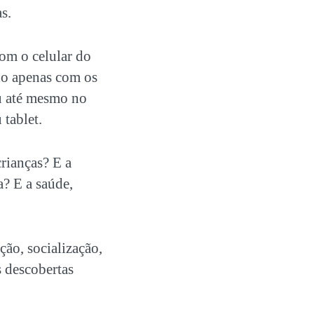
s.
com o celular do
do apenas com os
u até mesmo no
 tablet.
crianças? E a
a? E a saúde,
ção, socialização,
s descobertas