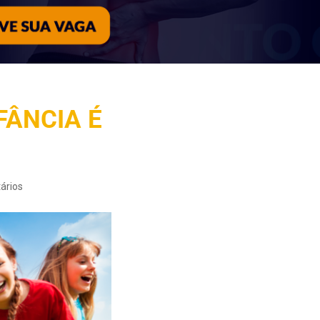
FÂNCIA É
ários