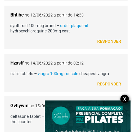
Bhtibe
no 12/06/2022 a partir do 14:33
synthroid 100mcg brand –
order plaquenil
hydroxychloroquine 200mg cost
RESPONDER
Hzxstf
no 14/06/2022 a partir do 02:12
cialis tablets –
viagra 100mg for sale
cheapest viagra
RESPONDER
X
Gvhywm
no 15/06/2022 a partir do 22:08
deltasone tablet –
brand orlistat 60mg
amoxil 500mg over
the counter