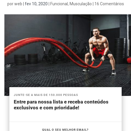
por
web
|
fev 10, 2020
|
Funcional
,
Musculação
|
16 Comentários
JUNTE-SE A MAIS DE 150.000 PESSOAS
Entre para nossa lista e receba conteúdos
exclusivos e com prioridade!
QUAL O SEU MELHOR EMAIL?