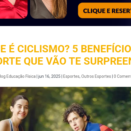
E É CICLISMO? 5 BENEFÍCI
ORTE QUE VÃO TE SURPREE
log Educação Física
|
jun 16, 2025
|
Esportes
,
Outros Esportes
|
0 Coment