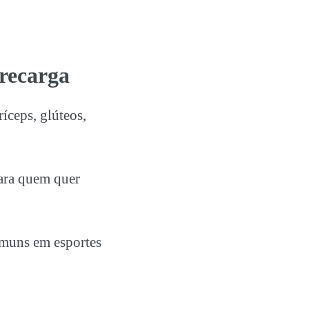
brecarga
ríceps, glúteos,
para quem quer
comuns em esportes