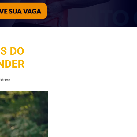
OS DO
NDER
ários