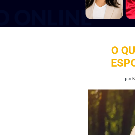
O QU
ESP
por
B