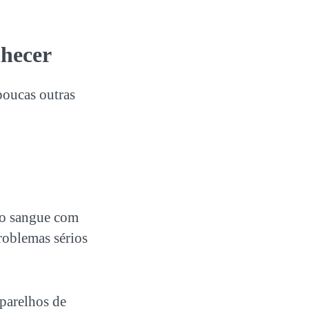
nhecer
poucas outras
ndo sangue com
problemas sérios
aparelhos de