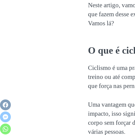
Neste artigo, vam
que fazem desse ex
Vamos lá?
O que é
cic
Ciclismo
é uma prá
treino ou até comp
que força nas pern
Uma vantagem que
impacto, isso sign
corpo sem forçar d
várias pessoas.