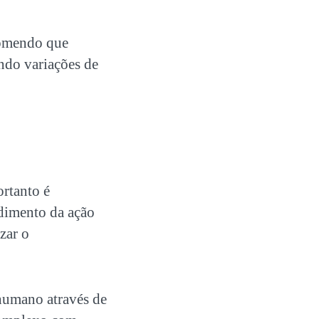
comendo que
ndo variações de
rtanto é
dimento da ação
zar o
 humano através de