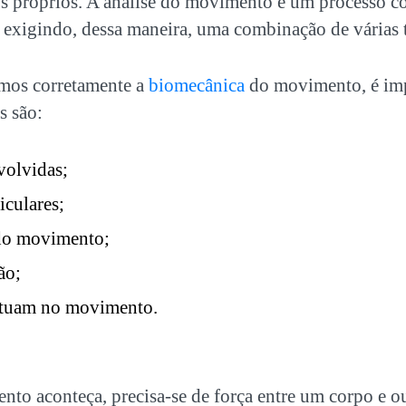
os próprios. A análise do movimento é um processo 
, exigindo, dessa maneira, uma combinação de várias 
mos corretamente a
biomecânica
do movimento, é imp
s são:
volvidas;
culares;
 do movimento;
ão;
atuam no movimento.
to aconteça, precisa-se de força entre um corpo e o