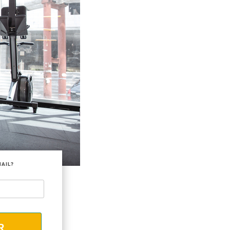
MAIL?
R