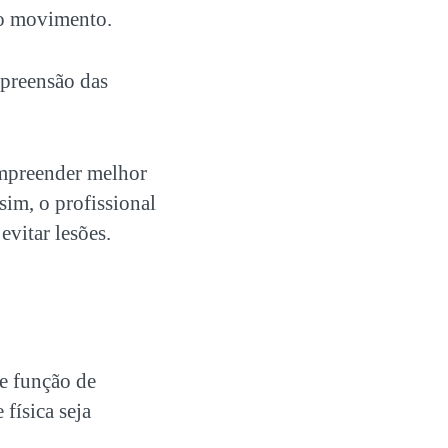
no movimento.
preensão das
ompreender melhor
sim, o profissional
vitar lesões.
te função de
 física seja