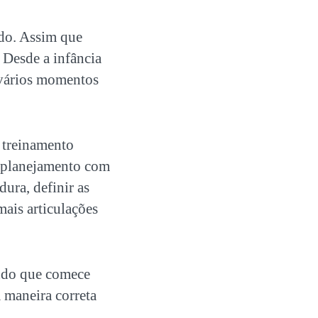
edo. Assim que
. Desde a infância
m vários momentos
 treinamento
um planejamento com
ura, definir as
ais articulações
ndo que comece
 maneira correta