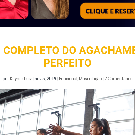
A COMPLETO DO AGACHAM
PERFEITO
por
Keyner Luiz
|
nov 5, 2019
|
Funcional
,
Musculação
|
7 Comentários