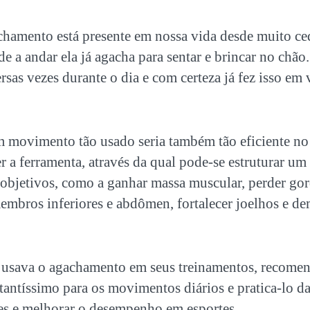
chamento está presente em nossa vida desde muito c
e a andar ela já agacha para sentar e brincar no chão
sas vezes durante o dia e com certeza já fez isso e
 movimento tão usado seria também tão eficiente no
er a ferramenta, através da qual pode-se estruturar 
 objetivos, como a ganhar massa muscular, perder gord
mbros inferiores e abdômen, fortalecer joelhos e dem
 usava o agachamento em seus treinamentos, recome
tantíssimo para os movimentos diários e pratica-lo da
ões e melhorar o desempenho em esportes.