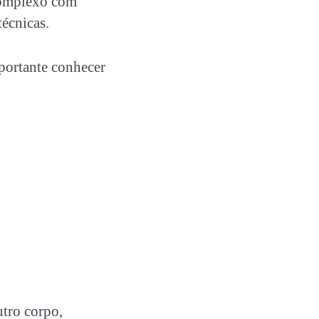
complexo com
técnicas.
ortante conhecer
utro corpo,