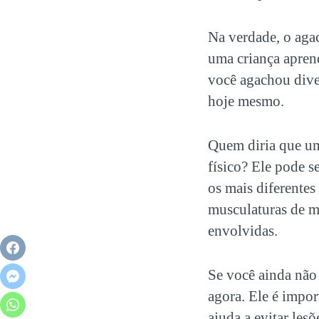
Na verdade, o aga
uma criança aprend
você agachou diver
hoje mesmo.
Quem diria que um
físico? Ele pode s
os mais diferentes
musculaturas de me
envolvidas.
Se você ainda não
agora. Ele é impor
ajuda a evitar les