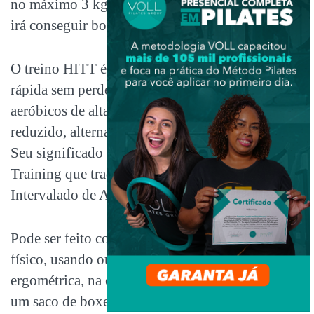
no máximo 3 kg mais dieta equilibrada, o aluno
irá conseguir bons resultados.
O treino HITT é ideal para queima de gordura
rápida sem perder massa magra. São exercícios
aeróbicos de alta intensidade em um tempo
reduzido, alternado com momentos de descanso.
Seu significado é High Intensity Interval
Training que traduzido em português é Treino
Intervalado de Alta Intensidade.
Pode ser feito com qualquer tipo de exercício
físico, usando ou não equipamentos como: na
ergométrica, na esteira, na rua, na piscina, com
um saco de boxe, com corda de pular. Enfim, são