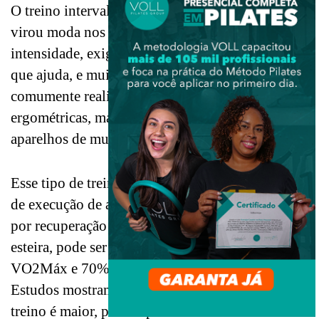
O treino intervalado de alta intensidade (HIIT)
virou moda nos últimos tempos. Por ser de alta
intensidade, exige grande demanda calórica, fator
que ajuda, e muito, no emagrecimento. O treino é
comumente realizado em esteiras ou bicicletas
ergométricas, mas também pode ser realizado nos
aparelhos de musculação.
Esse tipo de treino é caracterizado por períodos
de execução de altíssima intensidade, seguido
por recuperação de alta intensidade. Quando na
esteira, pode ser mensurado com 85% do
VO2Máx e 70% do VO2Máx respectivamente.
Estudos mostram que a aderência a esse tipo de
treino é maior, pois as pessoas se sentem mais