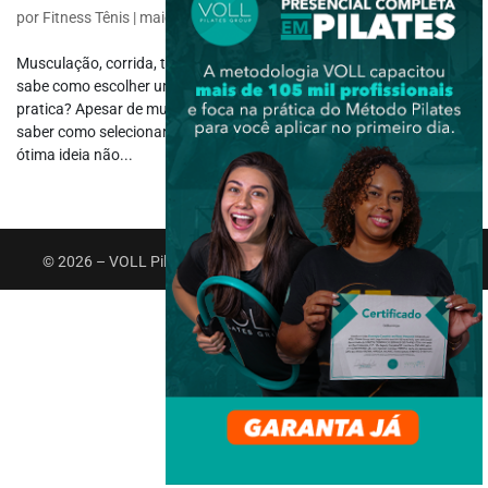
por
Fitness Tênis
|
maio 2, 2022
|
Corrida
,
Esportes
,
Outros Esportes
Musculação, corrida, treinamento funcional, crossfit… Afinal, você
sabe como escolher um tênis de acordo com os esportes que
pratica? Apesar de muitas pessoas não se preocuparem com isso,
saber como selecionar o melhor tênis para cada modalidade é uma
ótima ideia não...
© 2026 – VOLL Pilates Group. Todos os direitos reservados.