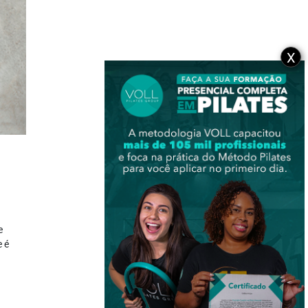
X
e
e é