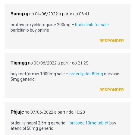
Yumqxg
no 04/06/2022 a partir do 06:41
oral hydroxychloroquine 200mg –
baricitinib for sale
baricitinib buy online
RESPONDER
Tiqmgg
no 05/06/2022 a partir do 21:25
buy metformin 1000mg sale –
order lipitor 80mg
norvasc
5mg generic
RESPONDER
Pbjujc
no 07/06/2022 a partir do 10:28
order lisinopril 2.5mg generic –
prilosec 10mg tablet
buy
atenolol 50mg generic