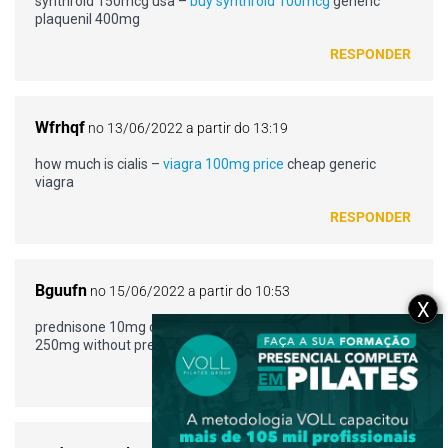
synthroid 150mcg usa –
buy synthroid 100mcg
generic
plaquenil 400mg
RESPONDER
Wfrhqf
no 13/06/2022 a partir do 13:19
how much is cialis –
viagra 100mg price
cheap generic
viagra
RESPONDER
Bguufn
no 15/06/2022 a partir do 10:53
X
prednisone 10mg canada –
accutane 30 mg
buy amoxil
250mg without prescription
RESPONDER