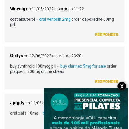
Wnculg
no 11/06/2022 a partir do 11:22
cost albuterol –
oral ventolin 2mg
order dapoxetine 60mg
pill
RESPONDER
Gclfys
no 12/06/2022 a partir do 23:20
buy synthroid 100mcg pill –
buy clarinex 5mg for sale
order
plaquenil 200mg online cheap
RESPONDER
X
Jpqpfy
no 14/06/2022 a partir do 10:49
oral cialis 10mg –
tadalafil price
viagra 100mg price
RESPONDER