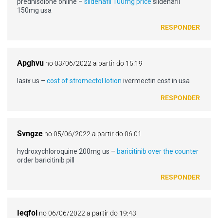
prednisolone online –
sildenafil 100mg price
sildenafil
150mg usa
RESPONDER
Apghvu
no 03/06/2022 a partir do 15:19
lasix us –
cost of stromectol lotion
ivermectin cost in usa
RESPONDER
Svngze
no 05/06/2022 a partir do 06:01
hydroxychloroquine 200mg us –
baricitinib over the counter
order baricitinib pill
RESPONDER
Ieqfol
no 06/06/2022 a partir do 19:43