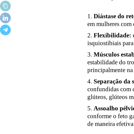
Diástase do re
em mulheres com d
Flexibilidade:
isquiostibiais para
Músculos estab
estabilidade do tr
principalmente na
Separação da s
confundidas com do
glúteos, glúteos m
Assoalho pélvi
conforme o feto ga
de maneira efetiv