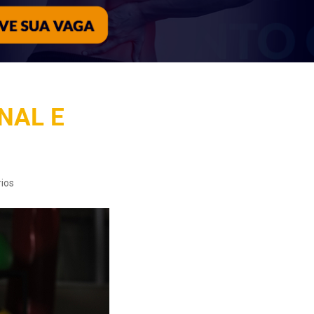
NAL E
ios