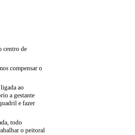
o centro de
amos compensar o
 ligada ao
rio a gestante
uadril e fazer
da, todo
balhar o peitoral