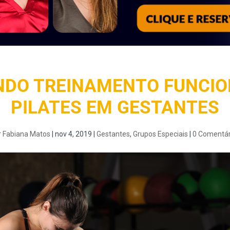
NDO TREINAMENTO FUNCIO
PILATES EM GESTANTES
r
Fabiana Matos
|
nov 4, 2019
|
Gestantes
,
Grupos Especiais
|
0 Comentár