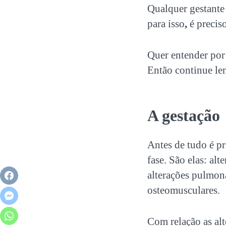
Qualquer gestante
para isso
,
é precis
Quer entender por
Então continue len
A gestação
Antes de tudo é p
fase. São elas: alt
alterações pulmona
osteomusculares.
Com relação as al