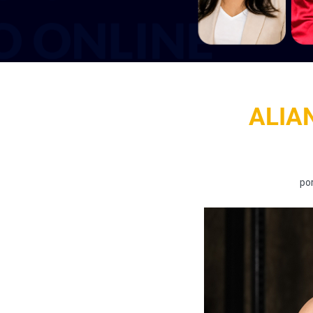
ALIA
po