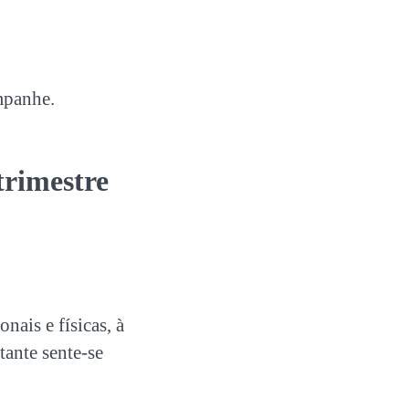
ompanhe.
trimestre
ais e físicas, à
tante sente-se