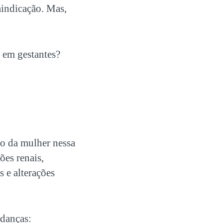
aindicação. Mas,
 em gestantes?
po da mulher nessa
ões renais,
s e alterações
udanças: