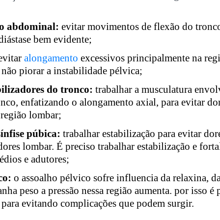
to abdominal:
evitar movimentos de flexão do tronc
iástase bem evidente;
evitar
alongamento
excessivos principalmente na regi
 não piorar a instabilidade pélvica;
ilizadores do tronco:
trabalhar a musculatura envol
onco, enfatizando o alongamento axial, para evitar dor
 região lombar;
ínfise púbica:
trabalhar estabilização para evitar do
res lombar. É preciso trabalhar estabilização e fort
édios e adutores;
co:
o assoalho pélvico sofre influencia da relaxina, da
nha peso a pressão nessa região aumenta. por isso é p
a para evitando complicações que podem surgir.