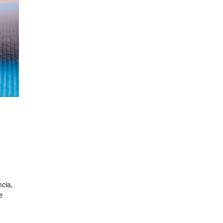
cia,
e