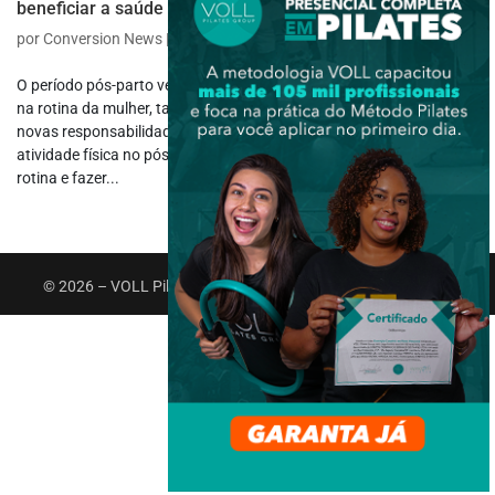
beneficiar a saúde da mulher?
por
Conversion News
|
out 30, 2023
|
Gestantes
,
Grupos Especiais
O período pós-parto vem acompanhado de uma série de mudanças
na rotina da mulher, tanto fisiológicas quanto referentes a suas
novas responsabilidades como mãe. Diante disso, a prática da
atividade física no pós-parto se torna fundamental para voltar à
rotina e fazer...
© 2026 – VOLL Pilates Group. Todos os direitos reservados.