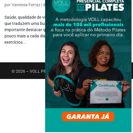
por
Vanessa Ferraz
|
dez 20, 2021
|
Aulas
,
Funcional
Saúde, qualidade de vida e bem-estar: três condições de destaque
que traduzem uma busca das pessoas no século XXI. Por isso, é
importante destacar que existe um grande número, que cresce um
pouco mais a cada dia, de pessoas em todo o mundo que praticam
exercícios...
© 2026 – VOLL Pilates Group. Todos os direitos reservados.