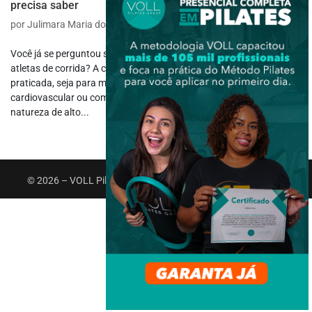
precisa saber
por
Julimara Maria dos Santos
|
ago 26, 2024
|
Corrida
,
Esportes
Você já se perguntou se há benefícios em praticar o Pilates para
atletas de corrida? A corrida é uma atividade física amplamente
praticada, seja para manter a forma, melhorar a saúde
cardiovascular ou competir em alto nível. No entanto, devido à sua
natureza de alto...
© 2026 – VOLL Pilates Group. Todos os direitos reservados.