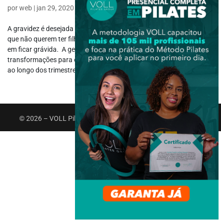
por
web
|
jan 29, 2020
|
Gestantes
,
Grupos Especiais
A gravidez é desejada pela maioria das mulheres. Mesmo aquelas
que não querem ter filhos, por algum momento na vida pensaram
em ficar grávida. A gestação é um momento de várias
transformações para o organismo que refletem muito nas emoções
ao longo dos trimestres,...
© 2026 – VOLL Pilates Group. Todos os direitos reservados.