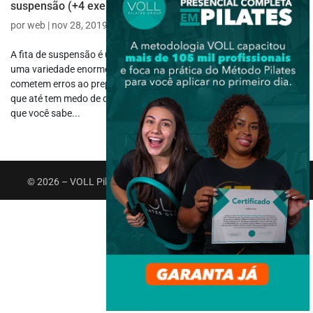
suspensão (+4 exercícios)
por
web
|
nov 28, 2019
|
Aulas
,
Funcional
A fita de suspensão é um equipamento prático, fácil de usar e com
uma variedade enorme de exercícios, mas mesmo assim muitos
cometem erros ao preparar uma aula usando as fitas. Tem gente
que até tem medo de dar uma aula usando somente as fitas. Será
que você sabe...
© 2026 – VOLL Pilates Group. Todos os direitos reservados.