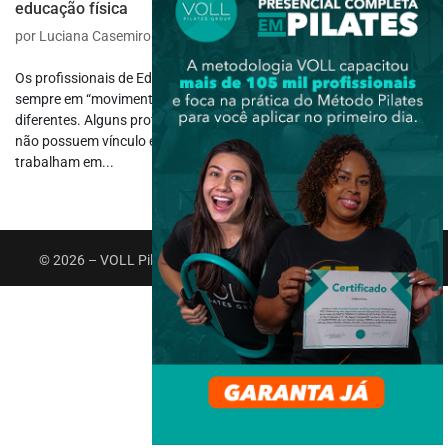
educação física
por
Luciana Casemiro
|
jun 2, 2017
|
Atuação Profissional
,
Carreira
Os profissionais de Educação Física são muito ativos e estão
sempre em “movimento”, trabalhando em diversas atividade físicas
diferentes. Alguns profissionais, por atenderem em muitos lugares,
não possuem vínculo empregatício com nenhuma empresa, ou
trabalham em...
© 2026 – VOLL Pilates Group. Todos os direitos reservados.