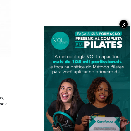
X
ns,
ogia.