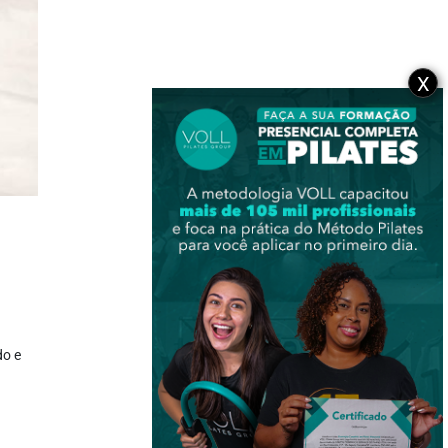
X
do e