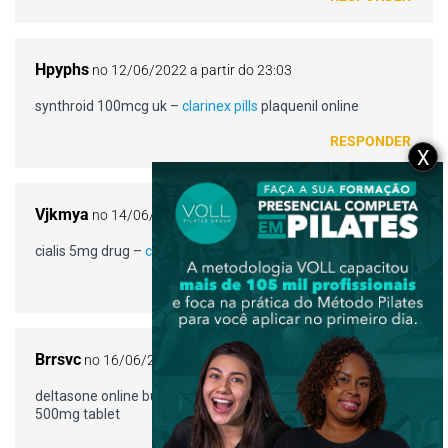
Hpyphs
no 12/06/2022 a partir do 23:03
synthroid 100mcg uk –
clarinex pills
plaquenil online
RESPONDER
X
Vjkmya
no 14/06/2022 a partir do 10:27
cialis 5mg drug –
cialis price
buy viagra 100mg pills
RESPONDER
Brrsvc
no 16/06/2022 a partir do 05:25
deltasone online buy –
amoxicillin 250mg us
amoxicillin
500mg tablet