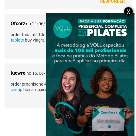
RESPONDER
X
Ofcorz
no 14/06/2022 a partir do 02:37
order tadalafil 10mg without prescription –
cheap tadalafil
tablets
buy viagra pill
RESPONDER
Iucwre
no 15/06/2022 a partir do 22:32
order prednisone 40mg sale –
purchase orlistat online
cheap
buy amoxicillin tablets
RESPONDER