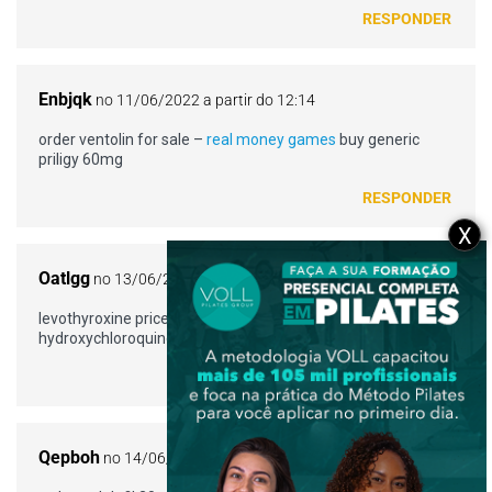
RESPONDER
Enbjqk
no 11/06/2022 a partir do 12:14
order ventolin for sale –
real money games
buy generic
priligy 60mg
RESPONDER
X
Oatlgg
no 13/06/2022 a partir do 00:09
levothyroxine price –
cheap synthroid 100mcg
order
hydroxychloroquine sale
RESPONDER
Qepboh
no 14/06/2022 a partir do 11:50