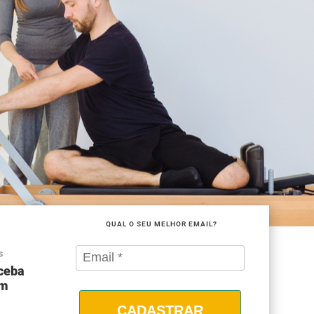
QUAL O SEU MELHOR EMAIL?
S
eceba
om
CADASTRAR