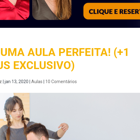
 UMA AULA PERFEITA! (+1
S EXCLUSIVO)
z
|
jan 13, 2020
|
Aulas
|
10 Comentários