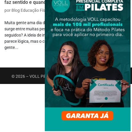
faz sentido e quando evitar
por
Blog Educação Física
|
ago 4, 2025
|
Saúde e Bem-estar
Muita gente ama dia de perna, outros nem tanto. Mas a dúvida que
surge entre muitas pessoas é: pode treinar perna dois dias
seguidos? A ideia de intensificar o treino para acelerar resultados
parece lógica, mas o corpo nem sempre responde da maneira que a
gente...
© 2026 – VOLL Pilates Group. Todos os direitos reservados.