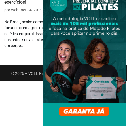
exercícios!
por
web
|
set 24, 2019
|
Saúde e Bem-estar
No Brasil, assim como, na maior parte no mundo o treinamento
focado no emagrecimento tem ainda como objetivo principal a
estética corporal. Isso ainda é notório nas mídias, principalmente,
nas redes sociais. Mas a ideia de emagrecimento vai muito além de
um corpo...
© 2026 – VOLL Pilates Group. Todos os direitos reservados.