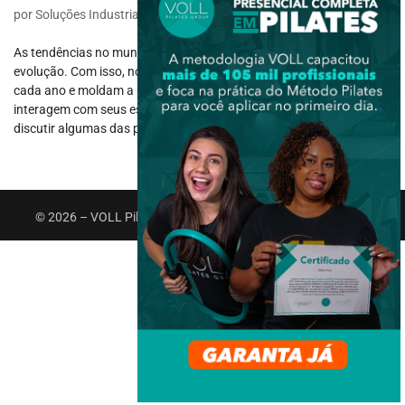
por
Soluções Industriais
|
maio 8, 2023
|
Esportes
,
Outros Esportes
As tendências no mundo dos esportes estão em constante
evolução. Com isso, novas tecnologias e informações surgem a
cada ano e moldam a maneira como as pessoas assistem, jogam e
interagem com seus esportes favoritos. Neste artigo, vamos
discutir algumas das principais...
© 2026 – VOLL Pilates Group. Todos os direitos reservados.