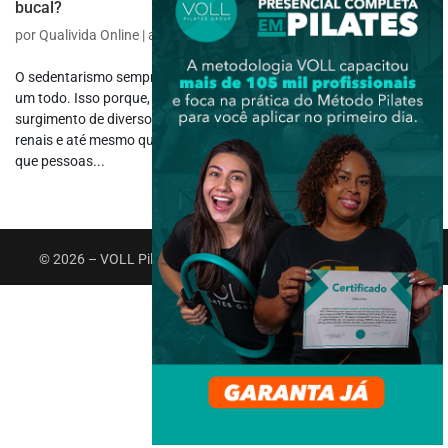
bucal?
por
Qualivida Online
|
ago 8, 2022
|
Saúde e Bem-estar
O sedentarismo sempre foi um grande vilão para a boa saúde como
um todo. Isso porque, ser uma pessoa sedentária pode favorecer o
surgimento de diversos problemas como a obesidade, doenças
renais e até mesmo questões cardíacas. Isso acontece uma vez
que pessoas...
© 2026 – VOLL Pilates Group. Todos os direitos reservados.