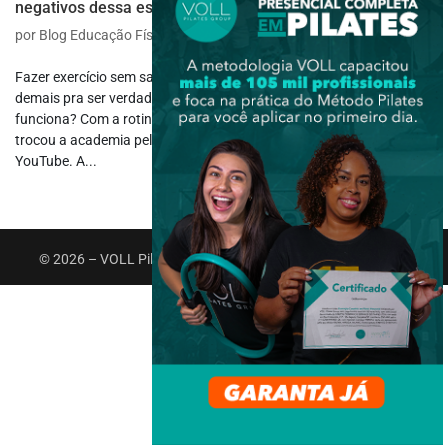
negativos dessa escolha
por
Blog Educação Física
|
jul 28, 2025
|
Saúde e Bem-estar
Fazer exercício sem sair do quarto ou da sala parece conveniente
demais pra ser verdade, mas será que o treino em casa realmente
funciona? Com a rotina cada vez mais acelerada, muita gente
trocou a academia pelo tapetinho, o app no celular e os vídeos no
YouTube. A...
© 2026 – VOLL Pilates Group. Todos os direitos reservados.