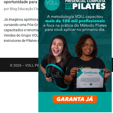
oportunidade para transformar sua carreira no Pilates
por
Blog Educação Física
|
jan 27, 2025
|
Carreira
,
Cursos e Eventos
Já imaginou aprimorar sua carreira no mercado do Pilates
cursando uma Pós-Graduação com mestres altamente
capacitados e renomados? O MBA em Pilates, Gestão, Marketing e
Vendas do Grupo VOLL foi desenvolvido para transformar
instrutores de Pilates em verdadeiros...
© 2026 – VOLL Pilates Group. Todos os direitos reservados.