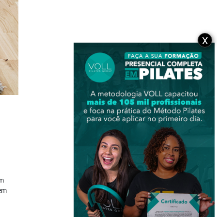
X
em
tem