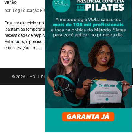
verão
por
Blog Educação Física
|
jan 20, 2021
|
Saúde e Bem-estar
Praticar exercícios no verão pode ser muito relaxante e revigorante;
bastam as temperaturas se elevarem, para sentirmos aquela
necessidade de respirar ar puro e sentir a brisa em nosso rosto.
Entretanto, é preciso tomar alguns cuidados e levar em
consideração uma...
© 2026 – VOLL Pilates Group. Todos os direitos reservados.