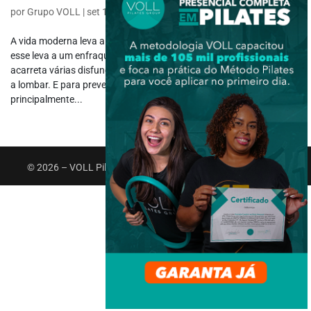
por
Grupo VOLL
|
set 13, 2017
|
Aulas
,
Pré e Pós Aulas
A vida moderna leva a maioria da população ao sedentarismo. E
esse leva a um enfraquecimento e descompensação muscular que
acarreta várias disfunções e dores. Sendo a mais comum das dores
a lombar. E para prevenir e até mesmo aliviar dores e disfunções
principalmente...
© 2026 – VOLL Pilates Group. Todos os direitos reservados.