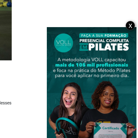
X
desses