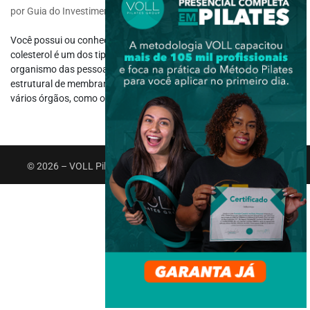
por
Guia do Investimento
|
jun 27, 2022
|
Saúde e Bem-estar
Você possui ou conhece alguém com o colesterol ruim alto? O
colesterol é um dos tipos de gordura que são encontradas no
organismo das pessoas e funciona como um componente
estrutural de membranas celulares e pode ser encontrado em
vários órgãos, como o coração e o...
© 2026 – VOLL Pilates Group. Todos os direitos reservados.