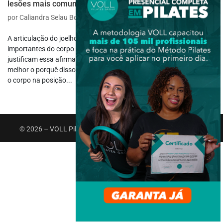
lesões mais comuns do joelho!
por
Caliandra Selau Borges
|
abr 1, 2024
|
Biomecânica
A articulação do joelho pode ser considerada uma das mais
importantes do corpo humano. Sua formação e suas funções
justificam essa afirmação e através deste texto vamos entender
melhor o porquê disso. As funções do joelho incluem o suporte para
o corpo na posição...
© 2026 – VOLL Pilates Group. Todos os direitos reservados.