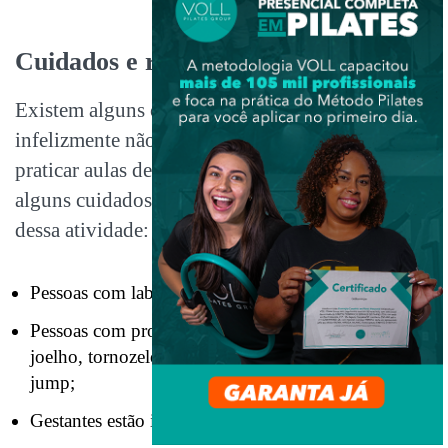
Cuidados e restrições
Existem alguns cuidados e restrições,
infelizmente não são todas as pessoas que podem
praticar aulas de jump. Por isso, separamos
alguns cuidados e restrições para a realização
dessa atividade:
Pessoas com labirintite não podem fazer jump;
Pessoas com problemas nas articulações como no
joelho, tornozelo e quadril também devem evitar o
jump;
Gestantes estão impedidas de praticar essa atividade;