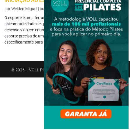
INICIAÇÃO AO ESPORTE PARA CRIANÇAS
por
Welden Miguel
|
out 22, 2018
|
Infantil e Escolar
O esporte é uma ferramenta importante para o desenvolvimento da
psicomotricidade de qualquer indivíduo, principalmente quando
desenvolvido em crianças. A criança em sua iniciação em algum
esporte precisa de um trabalho planejado e voltado
especificamente para o seu...
© 2026 – VOLL Pilates Group. Todos os direitos reservados.