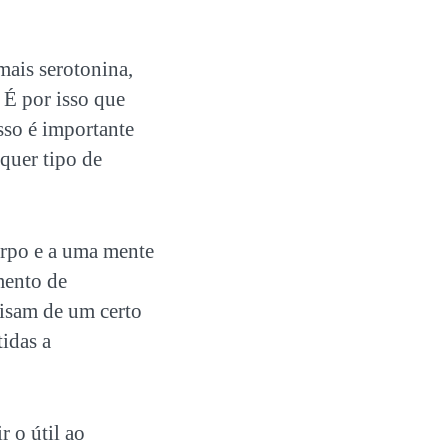
mais serotonina,
 É por isso que
sso é importante
lquer tipo de
orpo e a uma mente
mento de
cisam de um certo
idas a
 o útil ao