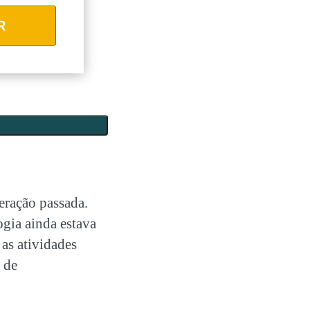
R
eração passada.
ogia ainda estava
 as
atividades
 de