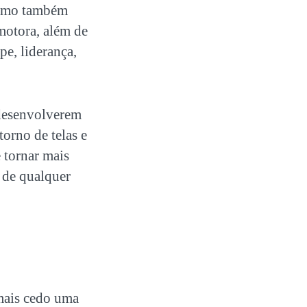
mo também
motora, além de
e, liderança,
 desenvolverem
torno de telas e
e tornar mais
s de qualquer
 mais cedo uma