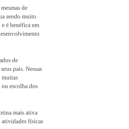
s mesmas de
ua sendo muito
l e é benéfica em
 desenvolvimento
eados de
 seus pais. Nessas
m muitas
a ou escolha dos
otina mais ativa
s
atividades físicas