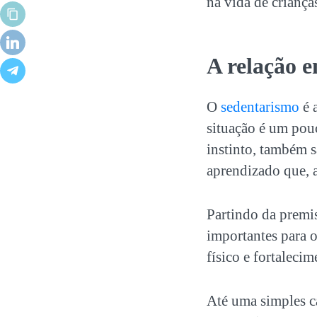
na vida de criança
A relação en
O
sedentarismo
é 
situação é um pou
instinto, também s
aprendizado que, a
Partindo da premis
importantes para 
físico e fortaleci
Até uma simples ca